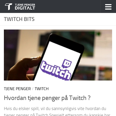
Skip to content
TWITCH BITS
TJENE PENGER
/
TWITCH
Hvordan tjene penger på Twitch ?
Hvis du elsker spill, vil du sannsynligvis vite hvordan du
tjener penger på Twitch.Spesielt ettersom du kanskje har