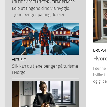
UTLEIE AV EGET UTSTYR
/
TJENE PENGER
Leie ut tingene dine via hygglo.
Tjene penger på ting du eier
DROPSH
Hvord
AKTUELT
Slik kan du tjene penger på turisme
I denne 
i Norge
hvilke 
og gi de