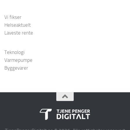
Vi fikser
Helseaktuelt
Laveste rente
Teknologi
Varmepumpe
Byggevarer