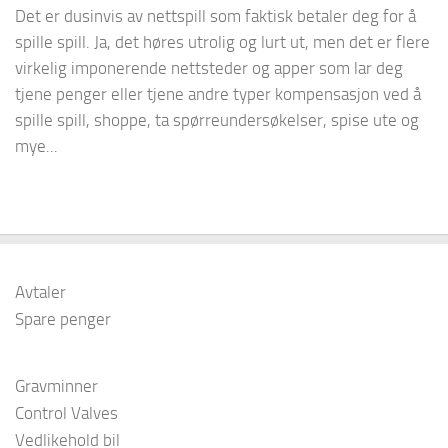
Det er dusinvis av nettspill som faktisk betaler deg for å
spille spill. Ja, det høres utrolig og lurt ut, men det er flere
virkelig imponerende nettsteder og apper som lar deg
tjene penger eller tjene andre typer kompensasjon ved å
spille spill, shoppe, ta spørreundersøkelser, spise ute og
mye...
Avtaler
Spare penger
Gravminner
Control Valves
Vedlikehold bil